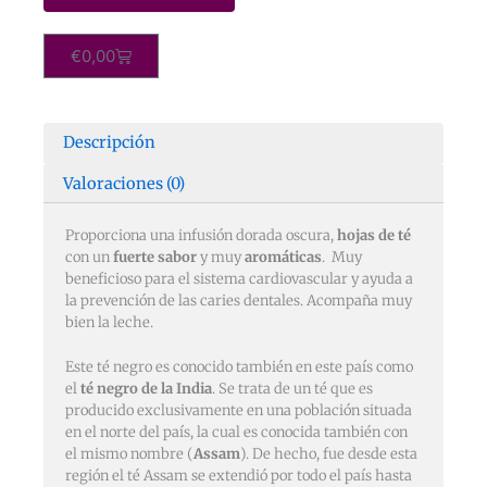
y
piruletas
100
Carrito
€
0,00
gramos
cantidad
Descripción
Valoraciones (0)
Proporciona una infusión dorada oscura,
hojas de té
con un
fuerte sabor
y muy
aromáticas
. Muy
beneficioso para el sistema cardiovascular y ayuda a
la prevención de las caries dentales. Acompaña muy
bien la leche.
Este té negro es conocido también en este país como
el
té negro
de la India
. Se trata de un té que es
producido exclusivamente en una población situada
en el norte del país, la cual es conocida también con
el mismo nombre (
Assam
). De hecho, fue desde esta
región el té Assam se extendió por todo el país hasta