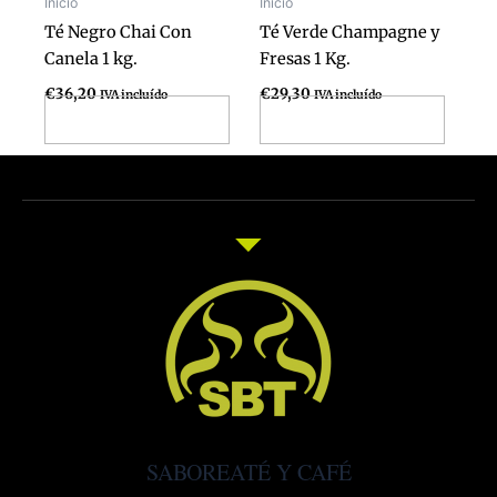
Inicio
Inicio
Té Negro Chai Con
Té Verde Champagne y
Canela 1 kg.
Fresas 1 Kg.
€
36,20
€
29,30
IVA incluído
IVA incluído
Añadir al carrito
Añadir al carrito
SABOREATÉ Y CAFÉ