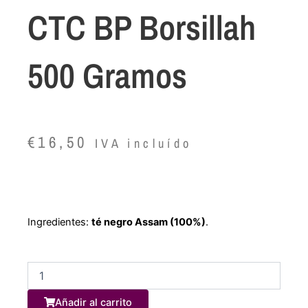
CTC BP Borsillah
500 Gramos
€
16,50
IVA incluído
Ingredientes:
té negro Assam (100%)
.
Infusión
frutas,
gominolas
Añadir al carrito