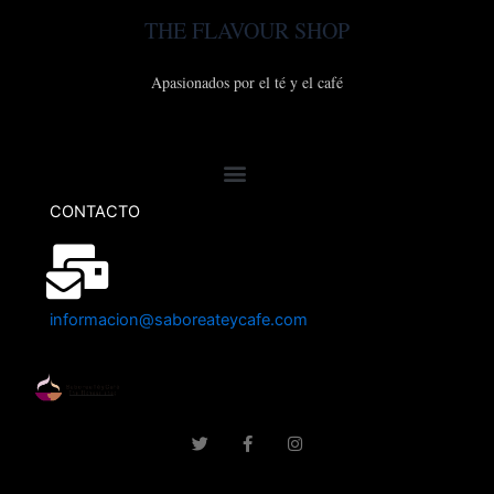
THE FLAVOUR SHOP
Apasionados por el té y el café
CONTACTO
informacion@saboreateycafe.com
T
F
I
w
a
n
i
c
s
t
e
t
t
b
a