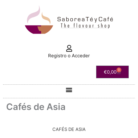
Ir
al
contenido
Registro o Acceder
0
Carrito
€
0,00
Cafés de Asia
CAFÉS DE ASIA