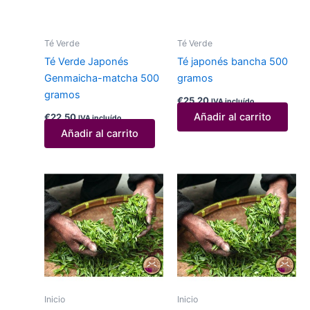
Té Verde
Té Verde
Té Verde Japonés
Té japonés bancha 500
Genmaicha-matcha 500
gramos
gramos
€
25,20
IVA incluído
Añadir al carrito
€
22,50
IVA incluído
Añadir al carrito
Inicio
Inicio