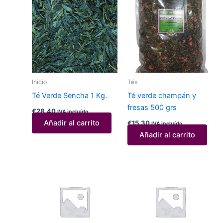
Inicio
Tés
Té Verde Sencha 1 Kg.
Té verde champ án y
fresas 500 grs
€
28,40
IVA incluído
Añadir al carrito
€
15,30
IVA incluído
Añadir al carrito