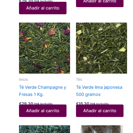
Añadir al carrito
€
29,30
IVA incluído
Añadir al carrito
Inicio
Tés
Té Verde Champagne y
Té Verde lima japonesa
Fresas 1 Kg.
500 gramos
€
29,30
€
15,30
IVA incluído
IVA incluído
Añadir al carrito
Añadir al carrito