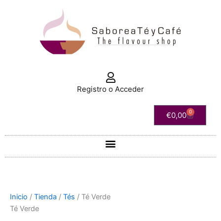
Ir
Ordenado
al
por
contenido
popularidad
Registro o Acceder
0
Carrito
€
0,00
Inicio
/
Tienda
/
Tés
/ Té Verde
Té Verde