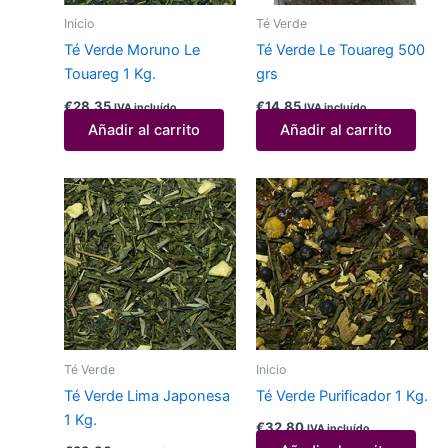
Inicio
Té Verde
Té Verde Moruno Le
Té Verde Le Touareg 500
Touareg 1 Kg.
grs
€
28,35
€
14,85
IVA incluído
IVA incluído
Añadir al carrito
Añadir al carrito
Té Verde
Inicio
Té Verde Lima Japonesa
Té Verde Purificador 1 Kg.
1 Kg.
€
32,80
IVA incluído