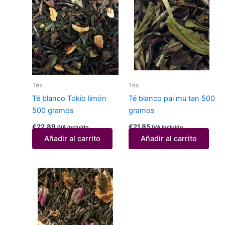
Tés
Tés
Té blanco Tokio limón
Té blanco pai mu tan 500
500 gramos
gramos
€
22,89
€
21,85
IVA incluído
IVA incluído
Añadir al carrito
Añadir al carrito