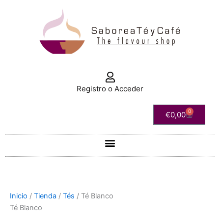
Ir
Ordenado
al
por
contenido
popularidad
Registro o Acceder
0
Carrito
€
0,00
Inicio
/
Tienda
/
Tés
/ Té Blanco
Té Blanco