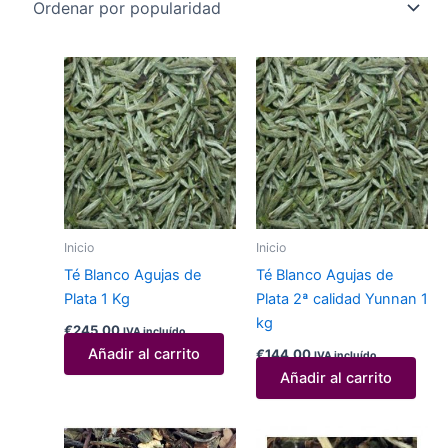
Inicio
Inicio
Té Blanco Agujas de
Té Blanco Agujas de
Plata 1 Kg
Plata 2ª calidad Yunnan 1
kg
€
245,00
IVA incluído
Añadir al carrito
€
144,00
IVA incluído
Añadir al carrito