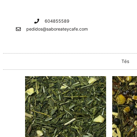
Ir
al
contenido
604855589
pedidos@saboreateycafe.com
Tés