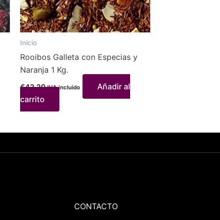
Inicio
Rooibos Galleta con Especias y
Naranja 1 Kg.
Añadir al
€
42,20
IVA incluído
carrito
CONTACTO