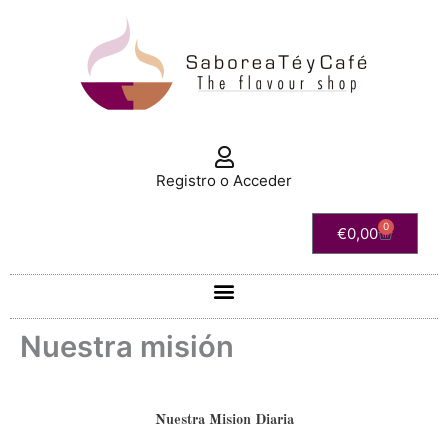
Ir
al
contenido
Registro o Acceder
0
Carrito
€
0,00
Nuestra misión
Nuestra Mision Diaria​