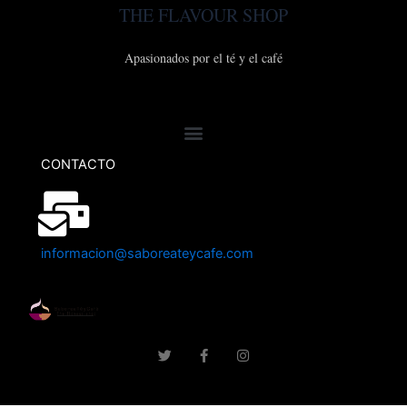
THE FLAVOUR SHOP
Apasionados por el té y el café
CONTACTO
informacion@saboreateycafe.com
T
F
I
w
a
n
i
c
s
t
e
t
t
b
a