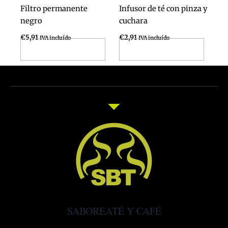
Filtro permanente
Infusor de té con pinza y
negro
cuchara
€
5,91
€
2,91
IVA incluído
IVA incluído
Añadir al carrito
Añadir al carrito
SABOREATÉ Y CAFÉ