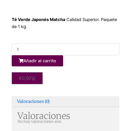
Té Verde Japonés Matcha
Calidad Superior. Paquete
de 1 kg.
Té
Negro
English
Añadir al carrito
Breakfast
1
kg.
Carrito
€
0,00
cantidad
Valoraciones (0)
Valoraciones
No hay valoraciones aún.