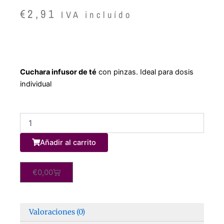
€
2,91
IVA incluído
Cuchara infusor de té
con pinzas. Ideal para dosis
individual
Té
Negro
English
Añadir al carrito
Breakfast
1
kg.
Carrito
€
0,00
cantidad
Valoraciones (0)