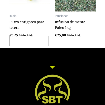
Inicio
Infusiones
Filtro antigoteo para
Infusión de Menta-
tetera
Poleo 1kg
€
5,45
€
25,00
IVA incluído
IVA incluído
Añadir al carrito
Añadir al carrito