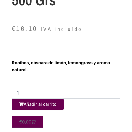
€
16,10
IVA incluído
Rooibos, cáscara de limón, lemongrass y aroma
natural.
Té
Negro
English
Añadir al carrito
Breakfast
1
kg.
Carrito
€
0,00
cantidad