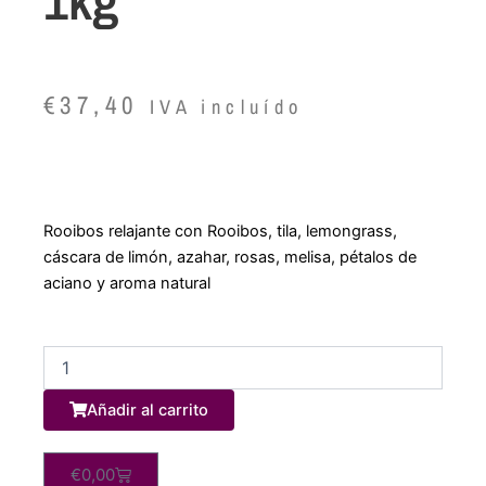
€
37,40
IVA incluído
Rooibos relajante con Rooibos, tila, lemongrass,
cáscara de limón, azahar, rosas, melisa, pétalos de
aciano y aroma natural
Infusión
frutas,
gominolas
Añadir al carrito
y
piruletas
100
Carrito
€
0,00
gramos