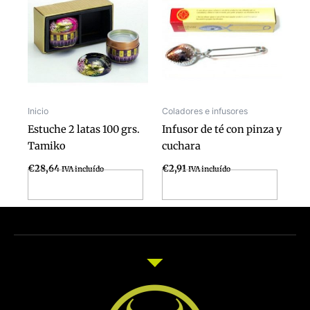
Inicio
Coladores e infusores
Estuche 2 latas 100 grs.
Infusor de té con pinza y
Tamiko
cuchara
€
28,64
€
2,91
IVA incluído
IVA incluído
Añadir al carrito
Añadir al carrito