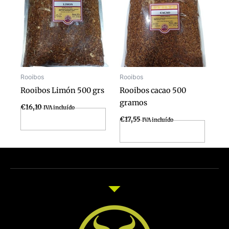
Rooibos
Rooibos
Rooibos Limón 500 grs
Rooibos cacao 500
gramos
€
16,10
IVA incluído
Añadir al carrito
€
17,55
IVA incluído
Añadir al carrito