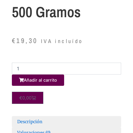
500 Gramos
€
19,30
IVA incluído
Té
Rojo
Pu
Añadir al carrito
Erh
Silueta
1
Carrito
€
0,00
Kg.
cantidad
Descripción
Valoraciones (0)