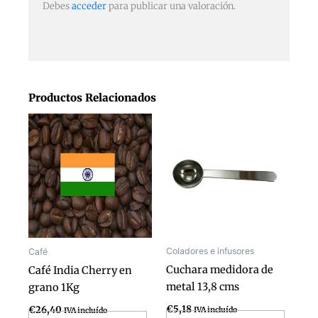
Debes
acceder
para publicar una valoración.
Productos Relacionados
Coladores e infusores
Café
Cuchara medidora de
Café India Cherry en
metal 13,8 cms
grano 1Kg
€
5,18
€
26,40
IVA incluído
IVA incluído