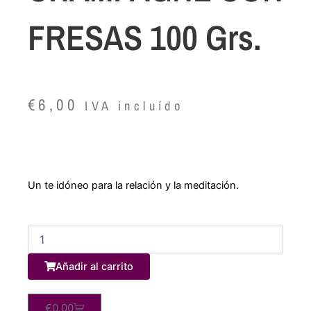
FRESAS 100 Grs.
€
6,00
IVA incluído
Un te idóneo para la relación y la meditación.
Infusión
frutas,
gominolas
Añadir al carrito
y
piruletas
100
Carrito
€
0,00