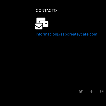
CONTACTO
informacion@saboreateycafe.com
T
F
I
w
a
n
i
c
s
t
e
t
t
b
a