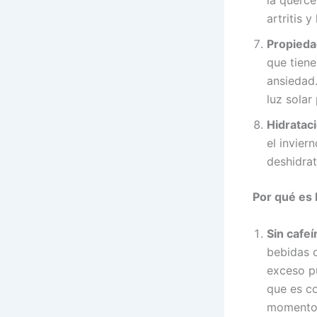
la querce
artritis y
Propieda
que tiene
ansiedad.
luz solar
Hidratac
el invier
deshidrat
Por qué es 
Sin cafeí
bebidas c
exceso pu
que es co
momento 