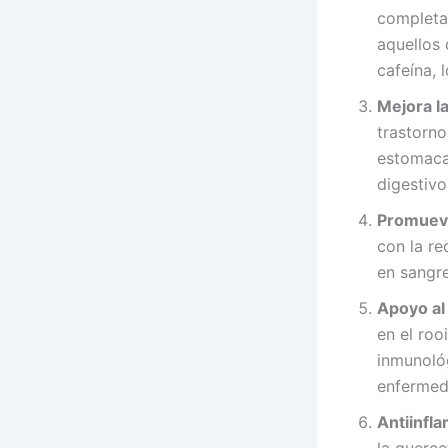
completam
aquellos 
cafeína, 
Mejora la
trastorno
estomaca
digestivo
Promueve
con la re
en sangre
Apoyo al
en el roo
inmunológ
enfermed
Antiinfla