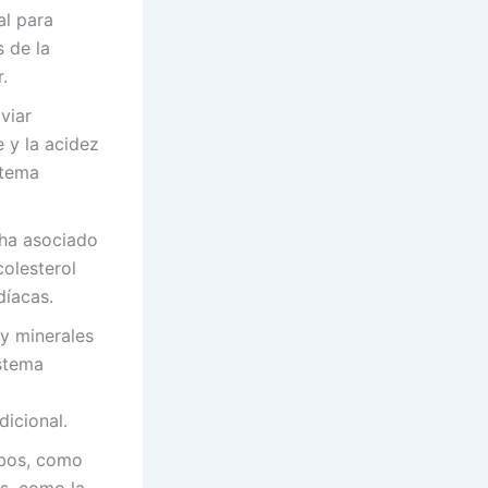
al para
s de la
.
viar
e y la acidez
stema
ha asociado
colesterol
díacas.
 y minerales
istema
icional.
ibos, como