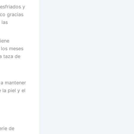
esfriados y
ico gracias
 las
tiene
 los meses
a taza de
a a mantener
la piel y el
erie de