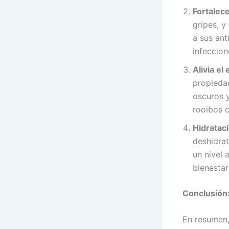
Fortalec
gripes, y
a sus ant
infeccion
Alivia el
propiedad
oscuros 
rooibos 
Hidratac
deshidrat
un nivel 
bienestar
Conclusión
En resumen, 