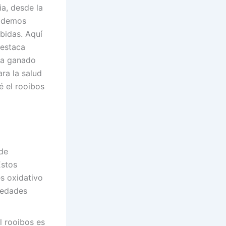
ia, desde la
podemos
bidas. Aquí
destaca
 ha ganado
ra la salud
é el rooibos
 de
Estos
s oxidativo
medades
el rooibos es