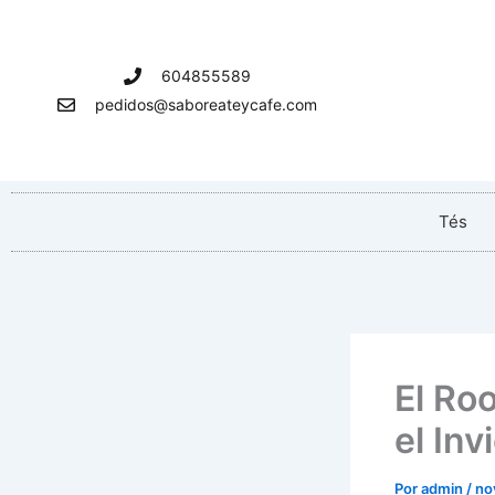
Ir
al
contenido
604855589
pedidos@saboreateycafe.com
Tés
El Ro
el Inv
Por
admin
/
no