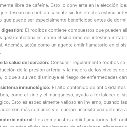
ente libre de cafeína. Esto lo convierte en la elección ide
que desean una bebida caliente sin los efectos estimulante
lo que puede ser especialmente beneficioso antes de dormir
 digestión:
El rooibos contiene compuestos que pueden ali
s gastrointestinales, como el síndrome del intestino irritabl
l. Además, actúa como un agente antiinflamatorio en el si
.
 la salud del corazón:
Consumir regularmente rooibos se 
ducción de la presión arterial y la mejora de los niveles de 
, lo que a su vez disminuye el riesgo de enfermedades car
 sistema inmunológico:
El alto contenido de antioxidantes
ibos, como el zinc y el manganeso, ayuda a fortalecer el s
ico. Esto es especialmente valioso en invierno, cuando las
ades son más comunes y el cuerpo necesita una defensa ad
matorio natural:
Los compuestos antiinflamatorios del roo