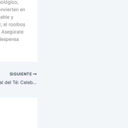
nológico,
onvierten en
dable y
, el rooibos
. Asegúrate
 despensa
SIGUIENTE
El Día Internacional del Té: Celebrando la Infusión Milenaria