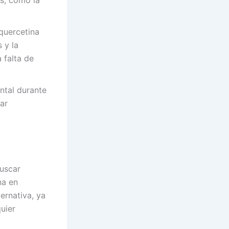
as, como la
quercetina
 y la
 falta de
ntal durante
sar
buscar
na en
ernativa, ya
uier