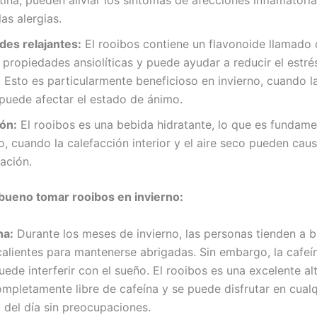
tina, pueden aliviar los síntomas de afecciones inflamatori
 las alergias.
des relajantes:
El rooibos contiene un flavonoide llamado 
 propiedades ansiolíticas y puede ayudar a reducir el estrés
 Esto es particularmente beneficioso en invierno, cuando la
 puede afectar el estado de ánimo.
ión:
El rooibos es una bebida hidratante, lo que es fundame
no, cuando la calefacción interior y el aire seco pueden cau
ación.
bueno tomar rooibos en invierno:
na:
Durante los meses de invierno, las personas tienden a 
alientes para mantenerse abrigadas. Sin embargo, la cafeí
ede interferir con el sueño. El rooibos es una excelente alt
mpletamente libre de cafeína y se puede disfrutar en cualq
del día sin preocupaciones.