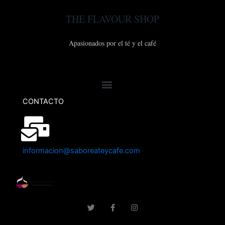
THE FLAVOUR SHOP
Apasionados por el té y el café
CONTACTO
informacion@saboreateycafe.com
T
F
I
w
a
n
i
c
s
t
e
t