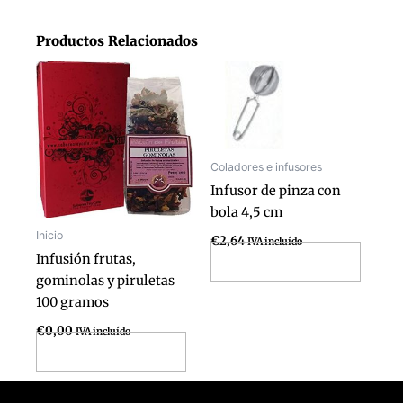
Productos Relacionados
Coladores e infusores
Infusor de pinza con
bola 4,5 cm
Inicio
€
2,64
IVA incluído
Infusión frutas,
Añadir al carrito
gominolas y piruletas
100 gramos
€
0,00
IVA incluído
Añadir al carrito