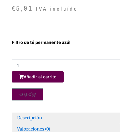
€
5,91
IVA incluído
Filtro de té permanente azúl
Té
Negro
English
Añadir al carrito
Breakfast
1
kg.
Carrito
€
0,00
cantidad
Descripción
Valoraciones (0)