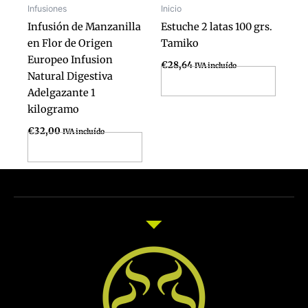
Infusiones
Inicio
Infusión de Manzanilla
Estuche 2 latas 100 grs.
en Flor de Origen
Tamiko
Europeo Infusion
€
28,64
IVA incluído
Natural Digestiva
Añadir al carrito
Adelgazante 1
kilogramo
€
32,00
IVA incluído
Añadir al carrito