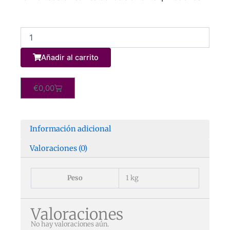
Infusión
frutas,
gominolas
Añadir al carrito
y
piruletas
100
Carrito
€
0,00
gramos
cantidad
Información adicional
Valoraciones (0)
Peso
1 kg
Valoraciones
No hay valoraciones aún.